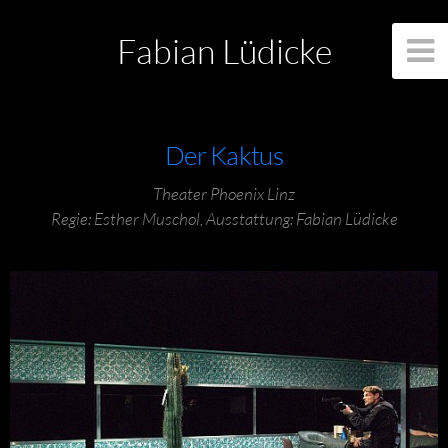
Fabian Lüdicke
Der Kaktus
Theater Phoenix Linz
Regie: Esther Muschol, Ausstattung: Fabian Lüdicke