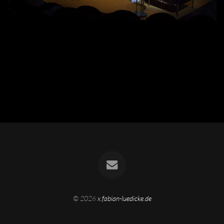
© 2026
x.fabian-luedicke.de